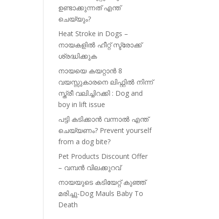
ഉണ്ടാക്കുന്നത് എന്ത്
ചെയ്യും?
Heat Stroke in Dogs –
നായകളിൽ ഹീറ്റ് സ്ട്രോക്ക്
ശ്രദ്ധിക്കുക
നായയെ കയറ്റാൻ 8
വയസ്സുകാരനെ ലിഫ്റ്റിൽ നിന്ന്
സ്ത്രീ വലിച്ചിറക്കി : Dog and
boy in lift issue
പട്ടി കടിക്കാൻ വന്നാൽ എന്ത്
ചെയ്യണം? Prevent yourself
from a dog bite?
Pet Products Discount Offer
– വമ്പൻ വിലക്കുറവ്
നായയുടെ കടിയേറ്റ് കുഞ്ഞ്
മരിച്ചു-Dog Mauls Baby To
Death