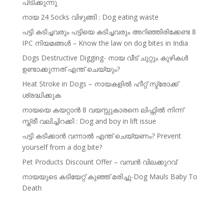
പിടിക്കുന്നു
നായ 24 Socks വിഴുങ്ങി : Dog eating waste
പട്ടി കടിച്ചവരും പട്ടിയെ കടിച്ചവരും അറിഞ്ഞിരിക്കേണ്ട 8
IPC നിയമങ്ങൾ – Know the law on dog bites in India
Dogs Destructive Digging- നായ വീട് ചുറ്റും കുഴികൾ
ഉണ്ടാക്കുന്നത് എന്ത് ചെയ്യും?
Heat Stroke in Dogs – നായകളിൽ ഹീറ്റ് സ്ട്രോക്ക്
ശ്രദ്ധിക്കുക
നായയെ കയറ്റാൻ 8 വയസ്സുകാരനെ ലിഫ്റ്റിൽ നിന്ന്
സ്ത്രീ വലിച്ചിറക്കി : Dog and boy in lift issue
പട്ടി കടിക്കാൻ വന്നാൽ എന്ത് ചെയ്യണം? Prevent
yourself from a dog bite?
Pet Products Discount Offer – വമ്പൻ വിലക്കുറവ്
നായയുടെ കടിയേറ്റ് കുഞ്ഞ് മരിച്ചു-Dog Mauls Baby To
Death