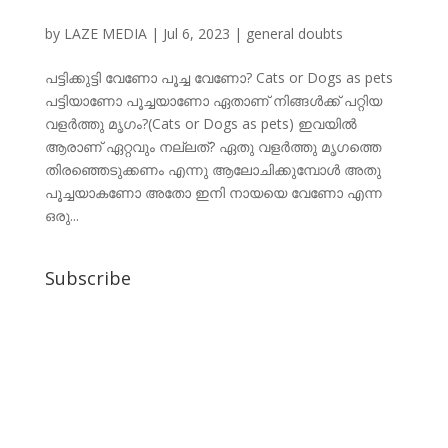
by
LAZE MEDIA
|
Jul 6, 2023
|
general doubts
പട്ടിക്കുട്ടി വേണോ പൂച്ച വേണോ? Cats or Dogs as pets
പട്ടിയാണോ പൂച്ചയാണോ ഏതാണ് നിങ്ങൾക്ക് പറ്റിയ
വളർത്തു മൃഗം?(Cats or Dogs as pets) ഇവയിൽ
ആരാണ് ഏറ്റവും നല്ലത്? ഏതു വളർത്തു മൃഗത്തെ
തിരഞ്ഞെടുക്കണം എന്നു ആലോചിക്കുമ്പോൾ അതു
പൂച്ചയാകണോ അതോ ഇനി നായയെ വേണോ എന്ന
ഒരു...
Subscribe