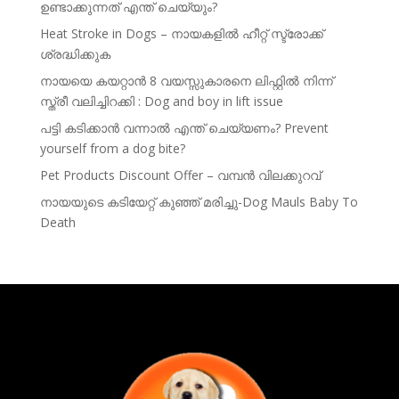
ഉണ്ടാക്കുന്നത് എന്ത് ചെയ്യും?
Heat Stroke in Dogs – നായകളിൽ ഹീറ്റ് സ്ട്രോക്ക്
ശ്രദ്ധിക്കുക
നായയെ കയറ്റാൻ 8 വയസ്സുകാരനെ ലിഫ്റ്റിൽ നിന്ന്
സ്ത്രീ വലിച്ചിറക്കി : Dog and boy in lift issue
പട്ടി കടിക്കാൻ വന്നാൽ എന്ത് ചെയ്യണം? Prevent
yourself from a dog bite?
Pet Products Discount Offer – വമ്പൻ വിലക്കുറവ്
നായയുടെ കടിയേറ്റ് കുഞ്ഞ് മരിച്ചു-Dog Mauls Baby To
Death