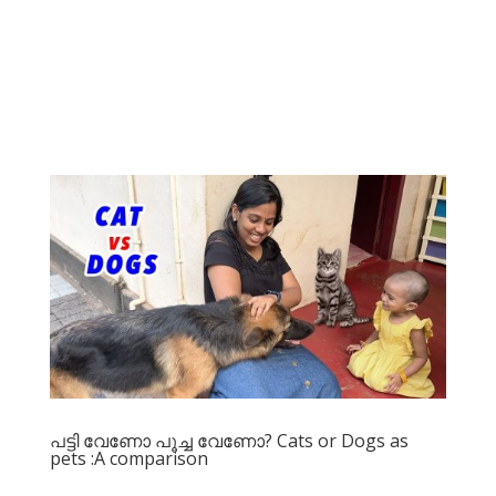
പട്ടി വേണോ പൂച്ച വേണോ? Cats or Dogs as
pets :A comparison