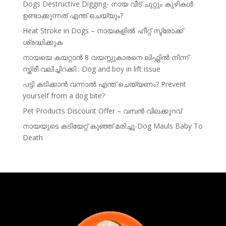
Dogs Destructive Digging- നായ വീട് ചുറ്റും കുഴികൾ
ഉണ്ടാക്കുന്നത് എന്ത് ചെയ്യും?
Heat Stroke in Dogs – നായകളിൽ ഹീറ്റ് സ്ട്രോക്ക്
ശ്രദ്ധിക്കുക
നായയെ കയറ്റാൻ 8 വയസ്സുകാരനെ ലിഫ്റ്റിൽ നിന്ന്
സ്ത്രീ വലിച്ചിറക്കി : Dog and boy in lift issue
പട്ടി കടിക്കാൻ വന്നാൽ എന്ത് ചെയ്യണം? Prevent
yourself from a dog bite?
Pet Products Discount Offer – വമ്പൻ വിലക്കുറവ്
നായയുടെ കടിയേറ്റ് കുഞ്ഞ് മരിച്ചു-Dog Mauls Baby To
Death