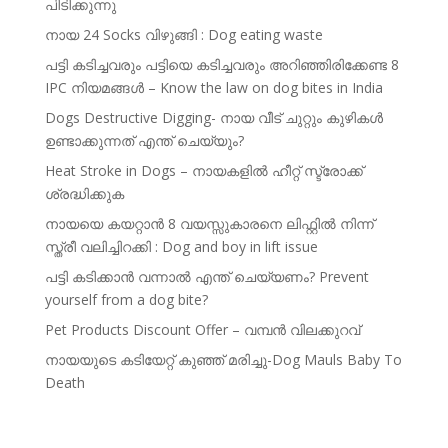
പിടിക്കുന്നു
നായ 24 Socks വിഴുങ്ങി : Dog eating waste
പട്ടി കടിച്ചവരും പട്ടിയെ കടിച്ചവരും അറിഞ്ഞിരിക്കേണ്ട 8
IPC നിയമങ്ങൾ – Know the law on dog bites in India
Dogs Destructive Digging- നായ വീട് ചുറ്റും കുഴികൾ
ഉണ്ടാക്കുന്നത് എന്ത് ചെയ്യും?
Heat Stroke in Dogs – നായകളിൽ ഹീറ്റ് സ്ട്രോക്ക്
ശ്രദ്ധിക്കുക
നായയെ കയറ്റാൻ 8 വയസ്സുകാരനെ ലിഫ്റ്റിൽ നിന്ന്
സ്ത്രീ വലിച്ചിറക്കി : Dog and boy in lift issue
പട്ടി കടിക്കാൻ വന്നാൽ എന്ത് ചെയ്യണം? Prevent
yourself from a dog bite?
Pet Products Discount Offer – വമ്പൻ വിലക്കുറവ്
നായയുടെ കടിയേറ്റ് കുഞ്ഞ് മരിച്ചു-Dog Mauls Baby To
Death