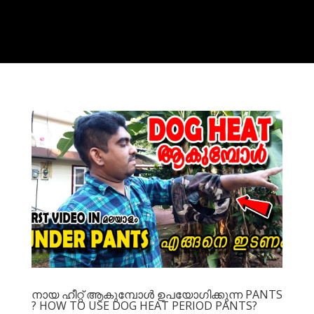
നായ ഹീറ്റ് ആകുമ്പോള്‍ ഉപയോഗിക്കുന്ന PANTS
? HOW TO USE DOG HEAT PERIOD PANTS?