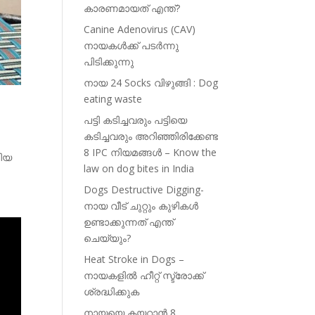
കാരണമായത് എന്ത്?
Canine Adenovirus (CAV)
നായകൾക്ക് പടർന്നു
പിടിക്കുന്നു
നായ 24 Socks വിഴുങ്ങി : Dog
eating waste
പട്ടി കടിച്ചവരും പട്ടിയെ
കടിച്ചവരും അറിഞ്ഞിരിക്കേണ്ട
8 IPC നിയമങ്ങൾ – Know the
ിയ
law on dog bites in India
Dogs Destructive Digging-
നായ വീട് ചുറ്റും കുഴികൾ
ഉണ്ടാക്കുന്നത് എന്ത്
ചെയ്യും?
Heat Stroke in Dogs –
നായകളിൽ ഹീറ്റ് സ്ട്രോക്ക്
ശ്രദ്ധിക്കുക
നായയെ കയറ്റാൻ 8