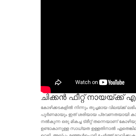
ചിക്കന്‍ ഫീറ്റ്‌ നായയ്ക്
കോഴിക്കടകളില്‍ നിന്നും തുച്ചമായ വിലയ്ക്ക് ലഭിക
പൂര്‍ണമായും ഇത് ശരിയായ പ്രവണതയായി കാ
നല്‍കുന്ന ഒരു മികച്ച ട്രീറ്റ്‌ തന്നെയാണ് കോ
ഉണ്ടാകാനുള്ള സാധ്യത ഉള്ളതിനാല്‍ ഏതെങ്കിലും
വെട്ടി. അല്പം മഞ്ഞള്‍പ്പൊടി ചേര്‍ത്ത് വേവിക