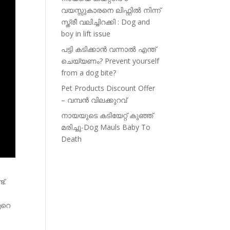
വയസ്സുകാരനെ ലിഫ്റ്റിൽ നിന്ന്
സ്ത്രീ വലിച്ചിറക്കി : Dog and
boy in lift issue
പട്ടി കടിക്കാൻ വന്നാൽ എന്ത്
ചെയ്യണം? Prevent yourself
from a dog bite?
Pet Products Discount Offer
– വമ്പൻ വിലക്കുറവ്
നായയുടെ കടിയേറ്റ് കുഞ്ഞ്
മരിച്ചു-Dog Mauls Baby To
Death
്.
ഏറെ