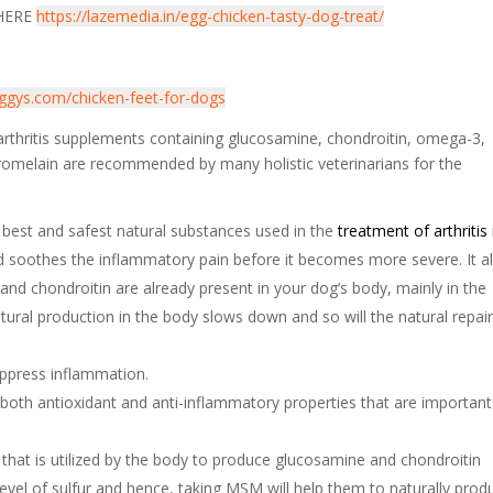
 HERE
https://lazemedia.in/egg-chicken-tasty-dog-treat/
iggys.com/chicken-feet-for-dogs
arthritis supplements containing glucosamine, chondroitin, omega-3,
omelain are recommended by many holistic veterinarians for the
best and safest natural substances used in the
treatment of arthritis 
and soothes the inflammatory pain before it becomes more severe. It a
and chondroitin are already present in your dog’s body, mainly in the
atural production in the body slows down and so will the natural repai
uppress inflammation.
s both antioxidant and anti-inflammatory properties that are important
hat is utilized by the body to produce glucosamine and chondroitin
 level of sulfur and hence, taking MSM will help them to naturally prod