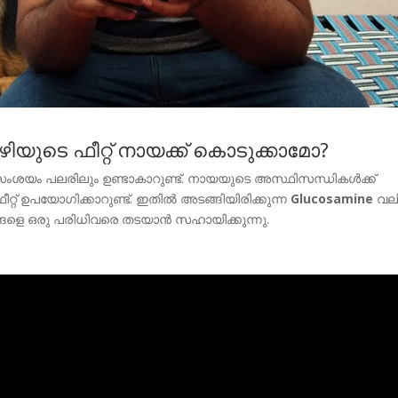
യുടെ ഫീറ്റ്‌ നായക്ക് കൊടുക്കാമോ?
സംശയം പലരിലും ഉണ്ടാകാറുണ്ട്. നായയുടെ അസ്ഥിസന്ധികള്‍ക്ക്
്റ്‌ ഉപയോഗിക്കാറുണ്ട്. ഇതില്‍ അടങ്ങിയിരിക്കുന്ന
Glucosamine
വല
നങ്ങളെ ഒരു പരിധിവരെ തടയാന്‍ സഹായിക്കുന്നു.