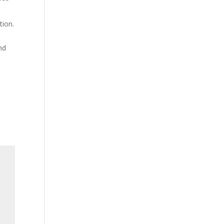
tion.
nd