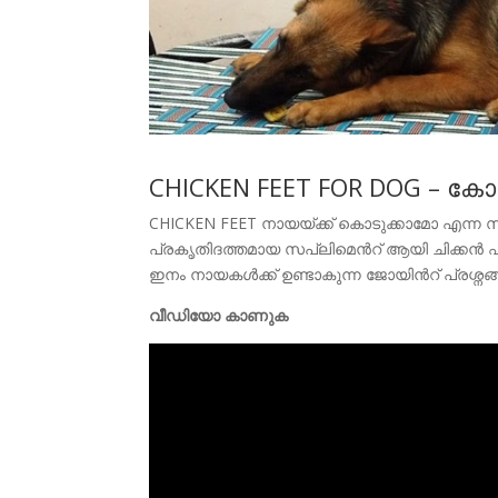
CHICKEN FEET FOR DOG – കോഴി
CHICKEN FEET നായയ്ക്ക് കൊടുക്കാമോ എന്ന 
പ്രകൃതിദത്തമായ സപ്ലിമെന്‍റ് ആയി ചിക്കന്‍ ഫീറ
ഇനം നായകള്‍ക്ക് ഉണ്ടാകുന്ന ജോയിന്‍റ് പ്രശ്
വീഡിയോ കാണുക