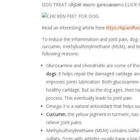
DOG TREAT വീട്ടില്‍ തന്നെ ഉണ്ടാക്കണോ CLICK
Read an interesting article here
https://kipandtw
To reduce the inflammation and joint pain, dog 
curcumin, methylsulfonylmethane (MSM), and br
following reasons:
Glucosamine and chondroitin are some of the 
dogs
. It helps repair the damaged cartilage 
improves joints lubrication. Both glucosamine 
healthy cartilage. But as the dog ages, their n
process. This eventually leads to joint pain.
Omega-3 is a natural antioxidant that helps s
Curcumin
, the yellow pigment in turmeric, ha
relieve joint pains.
Methylsulfonylmethane (MSM) contains sulfur t
sulfate. Dogs with arthritis usually have a low